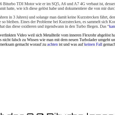
 V6 Biturbo TDI Motor wie er im SQ5, A6 und A7 4G verbaut ist, desse
 damit hatte, wie ich diese gelöst habe und dokumentiere die von mir d
ahren in 3 Jahren) und solange man damit keine Kurzstrecken fährt, de
nge so bleiben. Eines der Probleme bei Kurzstrecken, es sammelt sich
hat das diese oxidieren und irgendwann in den Turbo fliegen. Das “
ka
verlinkten Video weil sich Metallteile vom inneren Flexrohr abgelöst
es nicht falsch zu Wissen wie man mit dem neuen Turbolader umgeht und
ufmerksam gemacht worauf zu
achten
ist und was auf
keinen Fall
gemacht