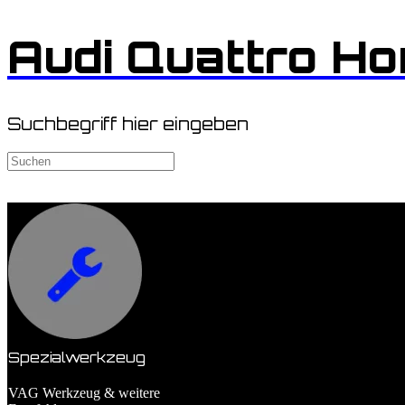
Zum
Audi Quattro H
Inhalt
springen
Suchbegriff hier eingeben
Suchen
nach:
Spezialwerkzeug
VAG Werkzeug & weitere