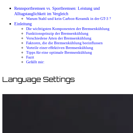
Rennsportbremsen vs. Sportbremsen: Leistung und
Alltagstauglichkeit im Vergleich
Warum Stahl und kein Carbon-Keramik in der GT-3 ?
Einleitung
Die wichtigsten Komponenten der Bremsenkühlung
Funktionsprinzip der Bremsenkühlung
Verschiedene Arten der Bremsenkühlung
Faktoren, die die Bremsenkühlung beeinflussen
Vorteile einer effektiven Bremsenkühlung
Tipps für eine optimale Bremsenkühlung
Fazit
Gefällt mir:
Language Settings