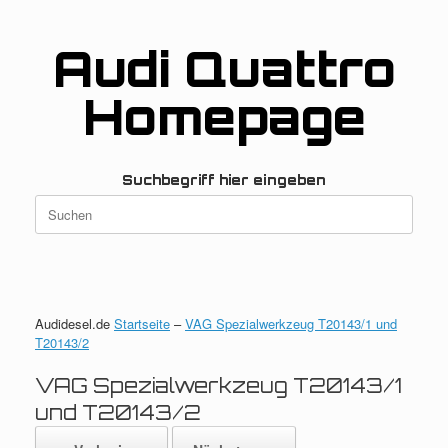
Zum
Inhalt
springen
Audi Quattro
Homepage
Suchbegriff hier eingeben
Suchen
nach:
Audidesel.de
Startseite
–
VAG Spezialwerkzeug T20143/1 und
T20143/2
VAG Spezialwerkzeug T20143/1
und T20143/2