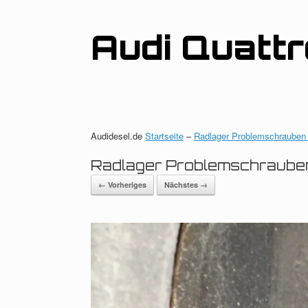
Zum
Inhalt
springen
Audi Quatt
Audidesel.de
Startseite
–
Radlager Problemschrauben
Radlager Problemschraube
← Vorheriges
Nächstes →