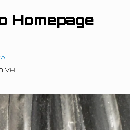
ro Homepage
 VA
n VA