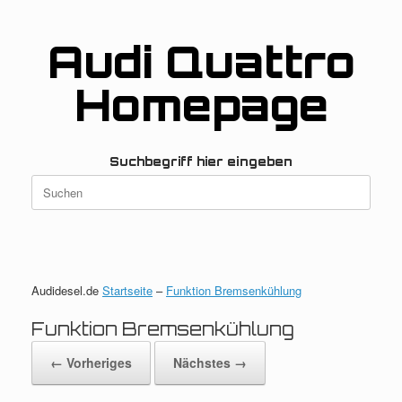
Zum
Inhalt
springen
Audi Quattro
Homepage
Suchbegriff hier eingeben
Suchen
nach:
Audidesel.de
Startseite
–
Funktion Bremsenkühlung
Funktion Bremsenkühlung
← Vorheriges
Nächstes →