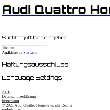
Zum
Audi Quattro H
Inhalt
springen
Suchbegriff hier eingeben
Suchen
nach:
Audidesel.de
Startseite
Haftungsausschluss
Language Settings
AGB
Datenschutzerklärung
Impressum
© 2021 Audi Quattro Homepage, alle Rechte
vorbehalten